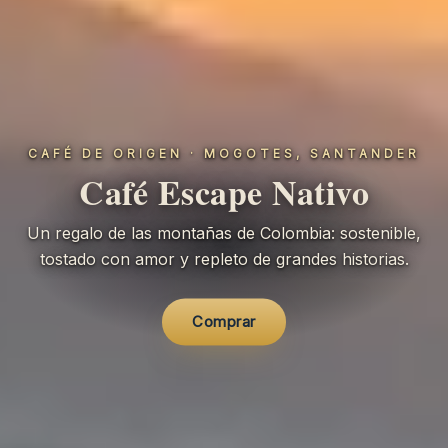
CAFÉ DE ORIGEN · MOGOTES, SANTANDER
Café
Escape Nativo
Un regalo de las montañas de Colombia: sostenible,
tostado con amor y repleto de grandes historias.
Comprar