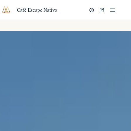
Saltar
al
Café Escape Nativo
Carro
contenido
de
compra